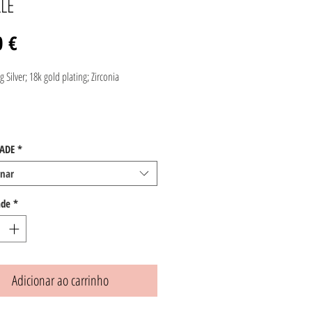
LE
Preço
0 €
g Silver; 18k gold plating; Zirconia
ADE
*
onar
ade
*
Adicionar ao carrinho