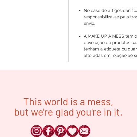
No caso de artigos danif
responsabiliza-se pela tr
envio.
A MAKE UP A MESS tem o d
devolução de produtos ca
tenham a etiqueta ou quan
alteradas em relação ao se
This world is a mess,
but we're glad you're in it.