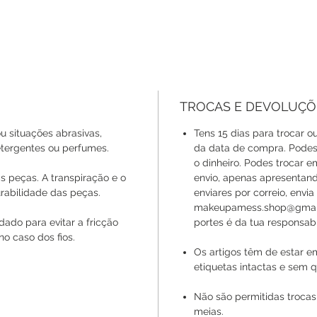
TROCAS E DEVOLUÇÕ
u situações abrasivas,
Tens 15 dias para trocar ou
ergentes ou perfumes.
da data de compra. Podes 
o dinheiro. Podes trocar 
s peças. A transpiração e o
envio, apenas apresentan
rabilidade das peças.
enviares por correio, envi
makeupamess.shop@gmail.
ado para evitar a fricção
portes é da tua responsabi
no caso dos fios.
Os artigos têm de estar e
etiquetas intactas e sem q
Não são permitidas trocas
meias.