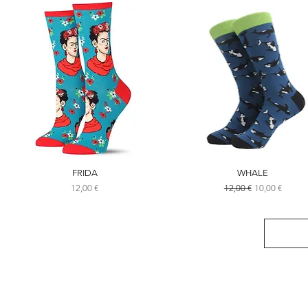
FRIDA
WHALE
Preço
Preço normal
Preço promoc
12,00 €
12,00 €
10,00 €