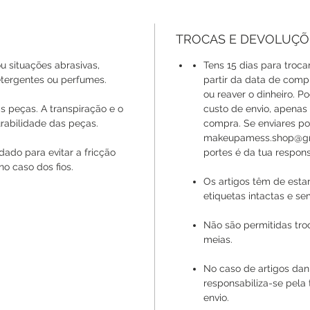
TROCAS E DEVOLUÇÕ
u situações abrasivas,
Tens 15 dias para troca
ergentes ou perfumes.
partir da data de compr
ou reaver o dinheiro. P
s peças. A transpiração e o
custo de envio, apenas
rabilidade das peças.
compra. Se enviares por
makeupamess.shop@gmai
ado para evitar a fricção
portes é da tua respons
no caso dos fios.
Os artigos têm de esta
etiquetas intactas e se
Não são permitidas tro
meias.
No caso de artigos da
responsabiliza-se pela
envio.