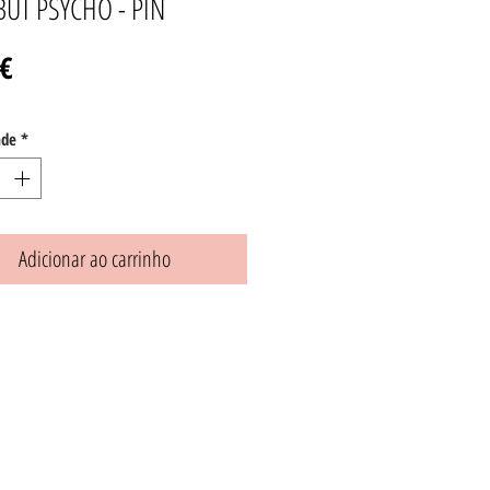
BUT PSYCHO - PIN
Preço
 €
ade
*
Adicionar ao carrinho