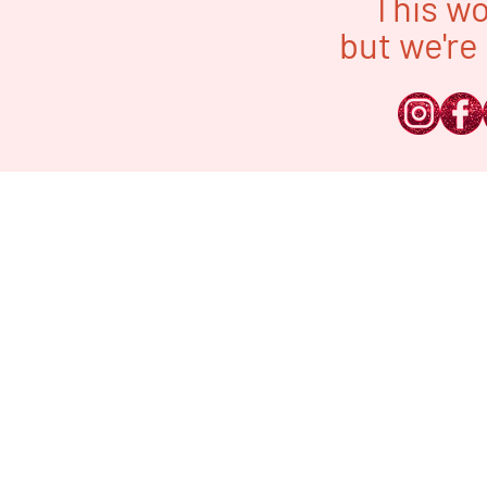
This wo
but we're 