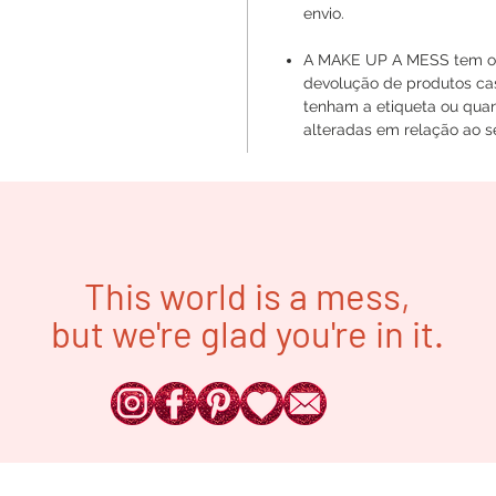
envio.
A MAKE UP A MESS tem o d
devolução de produtos ca
tenham a etiqueta ou quan
alteradas em relação ao se
This world is a mess,
but we're glad you're in it.