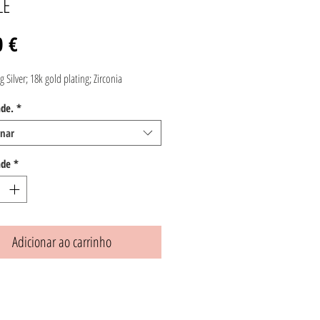
LE
Preço
0 €
g Silver; 18k gold plating; Zirconia
de.
*
onar
ade
*
Adicionar ao carrinho