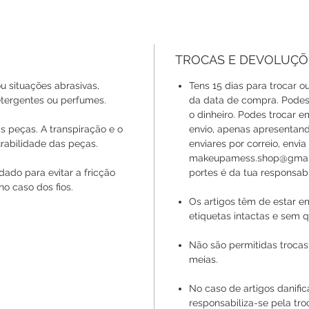
TROCAS E DEVOLUÇÕ
u situações abrasivas,
Tens 15 dias para trocar ou
ergentes ou perfumes.
da data de compra. Podes 
o dinheiro. Podes trocar 
s peças. A transpiração e o
envio, apenas apresentan
rabilidade das peças.
enviares por correio, envi
makeupamess.shop@gmail.
ado para evitar a fricção
portes é da tua responsabi
no caso dos fios.
Os artigos têm de estar e
etiquetas intactas e sem q
Não são permitidas trocas
meias.
No caso de artigos danif
responsabiliza-se pela tr