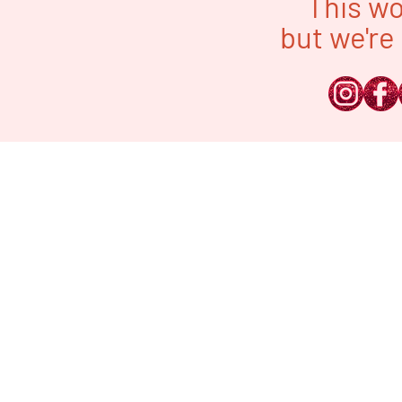
This wo
but we're 