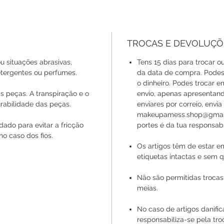
TROCAS E DEVOLUÇÕ
u situações abrasivas,
Tens 15 dias para trocar ou
ergentes ou perfumes.
da data de compra. Podes 
o dinheiro. Podes trocar 
s peças. A transpiração e o
envio, apenas apresentan
rabilidade das peças.
enviares por correio, envi
makeupamess.shop@gmail.
ado para evitar a fricção
portes é da tua responsabi
no caso dos fios.
Os artigos têm de estar e
etiquetas intactas e sem q
Não são permitidas trocas
meias.
No caso de artigos danif
responsabiliza-se pela tr