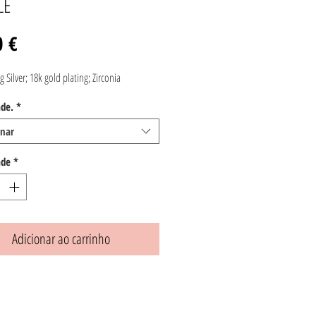
LE
Preço
0 €
g Silver; 18k gold plating; Zirconia
de.
*
onar
ade
*
Adicionar ao carrinho