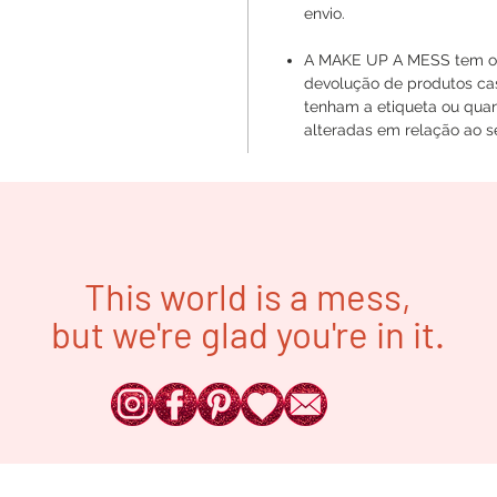
envio.
A MAKE UP A MESS tem o d
devolução de produtos ca
tenham a etiqueta ou quan
alteradas em relação ao se
This world is a mess,
but we're glad you're in it.