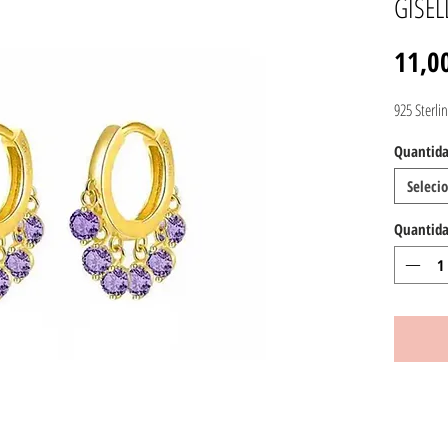
GISEL
11,0
925 Sterlin
Quantida
Seleci
Quantid