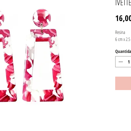
IVETT
16,0
Resina
6 cm x 2.5
Quantid