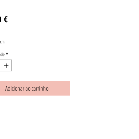
E
Preço
0 €
 cm
ade
*
Adicionar ao carrinho