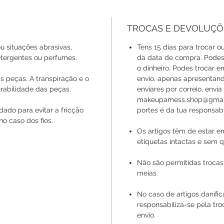
TROCAS E DEVOLUÇÕ
u situações abrasivas,
Tens 15 dias para trocar ou
ergentes ou perfumes.
da data de compra. Podes 
o dinheiro. Podes trocar 
s peças. A transpiração e o
envio, apenas apresentan
rabilidade das peças.
enviares por correio, envi
makeupamess.shop@gmail.
ado para evitar a fricção
portes é da tua responsabi
no caso dos fios.
Os artigos têm de estar e
etiquetas intactas e sem q
Não são permitidas trocas
meias.
No caso de artigos danif
responsabiliza-se pela tr
envio.