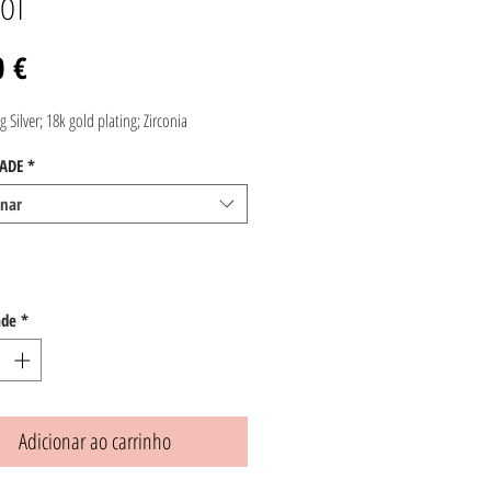
OT
Preço
0 €
g Silver; 18k gold plating; Zirconia
ADE
*
onar
ade
*
Adicionar ao carrinho