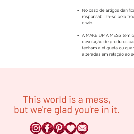
No caso de artigos danif
responsabiliza-se pela tr
envio.
A MAKE UP A MESS tem o d
devolução de produtos ca
tenham a etiqueta ou quan
alteradas em relação ao se
This world is a mess,
but we're glad you're in it.