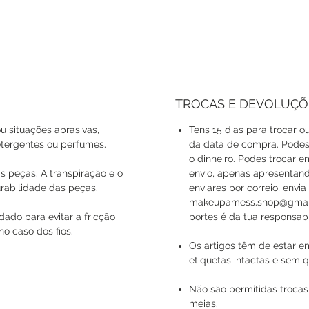
TROCAS E DEVOLUÇÕ
u situações abrasivas,
Tens 15 dias para trocar ou
ergentes ou perfumes.
da data de compra. Podes 
o dinheiro. Podes trocar 
s peças. A transpiração e o
envio, apenas apresentan
rabilidade das peças.
enviares por correio, envi
makeupamess.shop@gmail.
ado para evitar a fricção
portes é da tua responsabi
no caso dos fios.
Os artigos têm de estar e
etiquetas intactas e sem q
Não são permitidas trocas
meias.