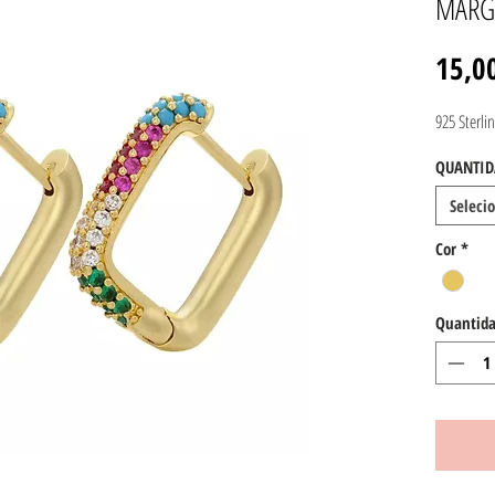
MARG
15,0
925 Sterlin
QUANTID
Seleci
Cor
*
Quantid