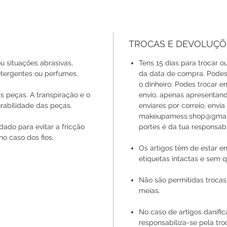
TROCAS E DEVOLUÇÕ
u situações abrasivas,
Tens 15 dias para trocar ou
ergentes ou perfumes.
da data de compra. Podes 
o dinheiro. Podes trocar 
s peças. A transpiração e o
envio, apenas apresentan
rabilidade das peças.
enviares por correio, envi
makeupamess.shop@gmail.
ado para evitar a fricção
portes é da tua responsabi
no caso dos fios.
Os artigos têm de estar e
etiquetas intactas e sem q
Não são permitidas trocas
meias.
No caso de artigos danif
responsabiliza-se pela tr