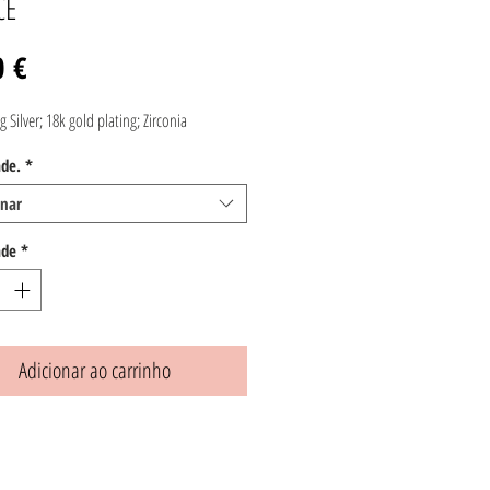
CE
Preço
0 €
g Silver; 18k gold plating; Zirconia
de.
*
onar
ade
*
Adicionar ao carrinho