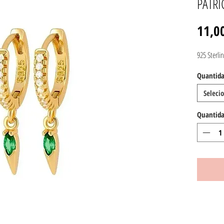
PATRI
11,0
925 Sterlin
Quantida
Seleci
Quantid