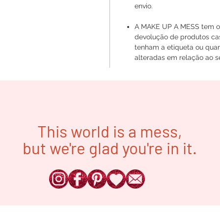
envio.
A MAKE UP A MESS tem o d
devolução de produtos ca
tenham a etiqueta ou quan
alteradas em relação ao se
This world is a mess,
but we're glad you're in it.