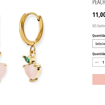
PEAC
11,0
925 Sterlin
Quantida
Seleci
Quantid