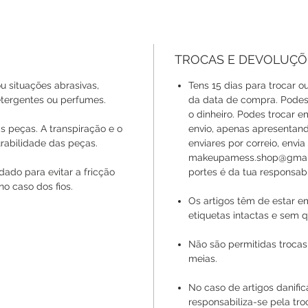
TROCAS E DEVOLUÇÕ
u situações abrasivas,
Tens 15 dias para trocar ou
ergentes ou perfumes.
da data de compra. Podes 
o dinheiro. Podes trocar 
s peças. A transpiração e o
envio, apenas apresentan
rabilidade das peças.
enviares por correio, envi
makeupamess.shop@gmail.
ado para evitar a fricção
portes é da tua responsabi
no caso dos fios.
Os artigos têm de estar e
etiquetas intactas e sem q
Não são permitidas trocas
meias.
No caso de artigos danif
responsabiliza-se pela tr