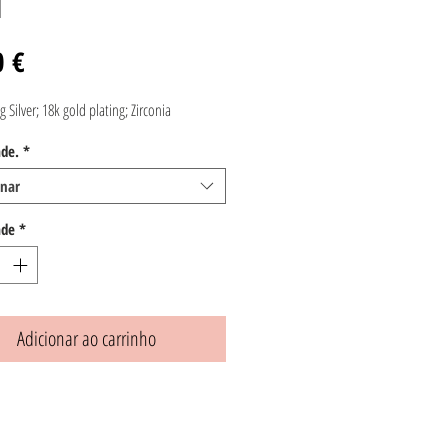
H
Preço
0 €
g Silver; 18k gold plating; Zirconia
de.
*
onar
ade
*
Adicionar ao carrinho