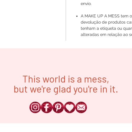
envio.
A MAKE UP A MESS tem o d
devolução de produtos ca
tenham a etiqueta ou quan
alteradas em relação ao se
This world is a mess,
but we're glad you're in it.