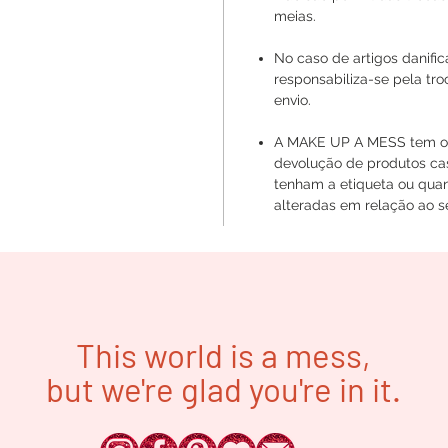
meias.
No caso de artigos danif
responsabiliza-se pela tr
envio.
A MAKE UP A MESS tem o d
devolução de produtos ca
tenham a etiqueta ou quan
alteradas em relação ao se
This world is a mess,
but we're glad you're in it.