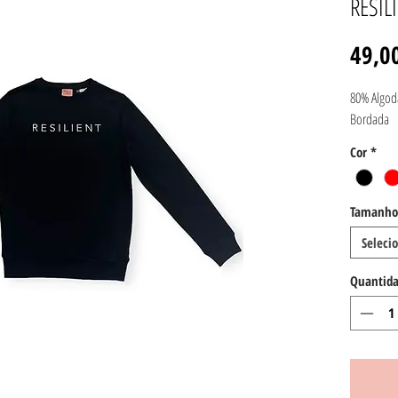
RESIL
49,0
80% Algodã
Bordada
Cor
*
Tamanho
Seleci
Quantid