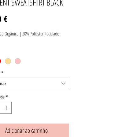
IENT SWEATSHIRT BLACK
Preço
0 €
o Orgânico | 20% Poliéster Reciclado
*
onar
ade
*
Adicionar ao carrinho